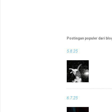
Postingan populer dari blog
5.8.25
6.7.25