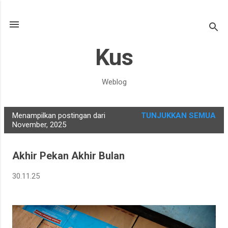
Langsung ke konten utama
Kus
Weblog
Menampilkan postingan dari
TUNJUKKAN SEMUA
P
November, 2025
o
s
Akhir Pekan Akhir Bulan
t
i
30.11.25
n
g
a