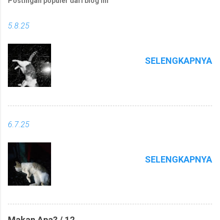
Postingan populer dari blog ini
5.8.25
SELENGKAPNYA
6.7.25
SELENGKAPNYA
Makan Apa? / 12