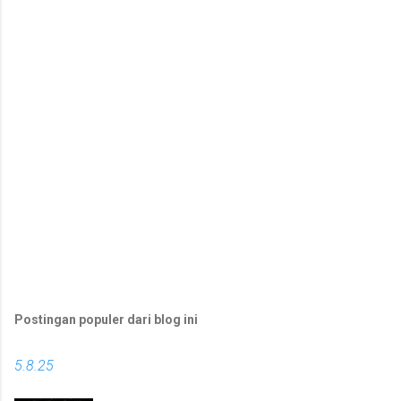
a
r
Postingan populer dari blog ini
5.8.25