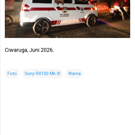
Ciwaruga, Juni 2026.
Foto
Sony RX100 Mk III
Warna
K
o
m
e
n
t