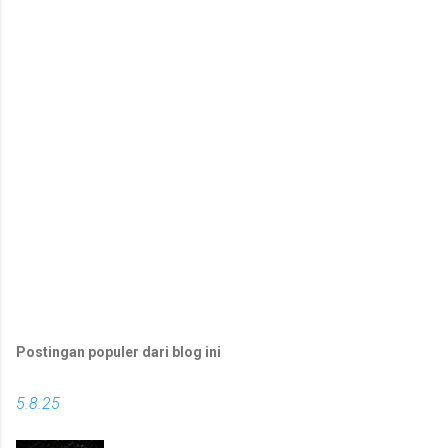
a
r
Postingan populer dari blog ini
5.8.25